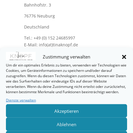
Bahnhofstr. 3
76776 Neuburg
Deutschland
Tel.: +49 (0) 152 24685997
E-Mail: info(at)tinaknopf.de
Zustimmung verwalten
Um dir ein optimales Erlebnis zu bieten, verwenden wir Technologien wie
Verantwortliche/r i.S.d. § 18 Abs. 2 MStV:
Cookies, um Geräteinformationen zu speichern und/oder darauf
Tina Knopf, Bahnhofstr. 3, 76776 Neuburg,
zuzugreifen. Wenn du diesen Technologien zustimmst, können wir Daten
Deutschland
wie das Surfverhalten oder eindeutige IDs auf dieser Website
verarbeiten. Wenn du deine Zustimmung nicht erteilst oder zurückziehst,
können bestimmte Merkmale und Funktionen beeinträchtigt werden.
Dienste verwalten
Akzeptieren
Ablehnen